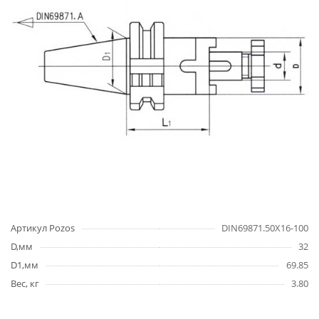
Артикул Pozos
DIN69871.50X16-100
D,мм
32
D1,мм
69.85
Вес, кг
3.80