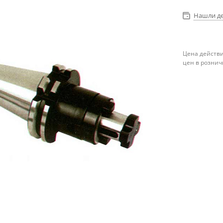
Нашли д
Цена действи
цен в рознич