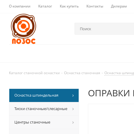
О компании
Каталог
Как купить
Контакты
Дилерам
Каталог станочной оснастки
-
Оснастка станочная
-
Оснастка шпин
ОПРАВКИ 
Оснастка шпиндельная
Тиски станочные/слесарные
Центры станочные