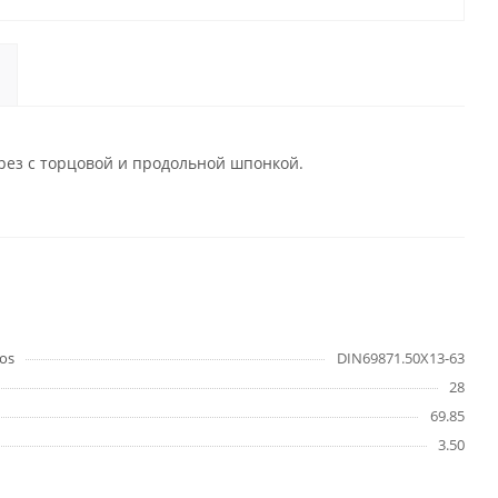
рез с торцовой и продольной шпонкой.
os
DIN69871.50X13-63
28
69.85
3.50