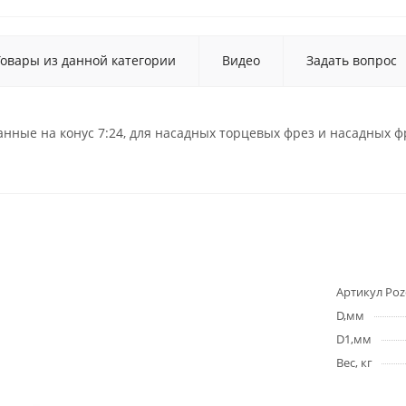
Товары из данной категории
Видео
Задать вопрос
ные на конус 7:24, для насадных торцевых фрез и насадных ф
Артикул Poz
D,мм
D1,мм
Вес, кг