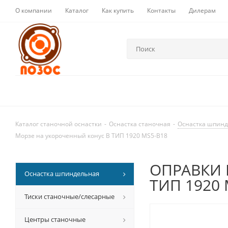
О компании
Каталог
Как купить
Контакты
Дилерам
Каталог станочной оснастки
-
Оснастка станочная
-
Оснастка шпин
Морзе на укороченный конус В ТИП 1920 MS5-B18
ОПРАВКИ П
Оснастка шпиндельная
ТИП 1920 
Тиски станочные/слесарные
Центры станочные