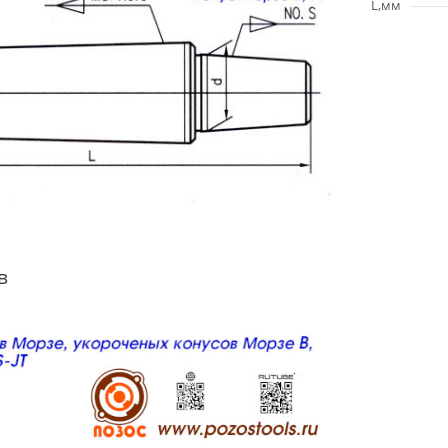
L,мм
в