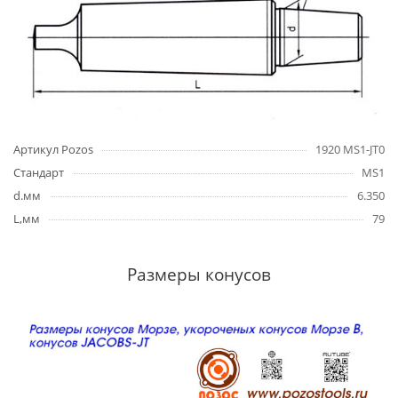
Артикул Pozos
1920 MS1-JT0
Стандарт
MS1
d.мм
6.350
L,мм
79
Размеры конусов