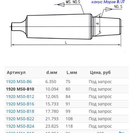
Артикул
d.мм
L,мм
Цена, руб
1920 MS0-B6
6.350
75
Под запрос
1920 MS0-B10
10.094
80
Под запрос
1920 MS0-B12
12.065
84
Под запрос
1920 MS0-B16
15.733
91
Под запрос
1920 MS0-B18
17.780
99
Под запрос
1920 MS0-B22
21.793
108
Под запрос
1920 MS0-B24
23.825
118
Под запрос