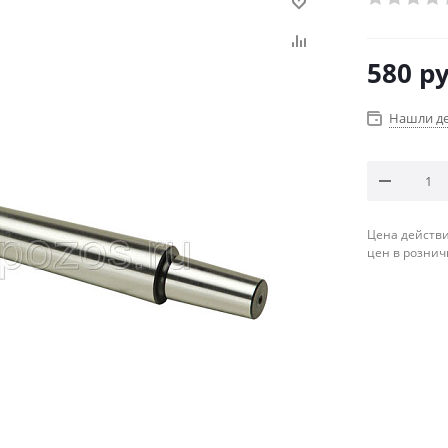
580
ру
Нашли д
Цена действи
цен в рознич