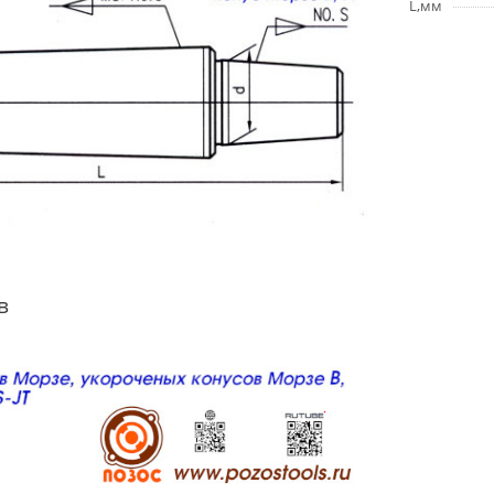
L,мм
в