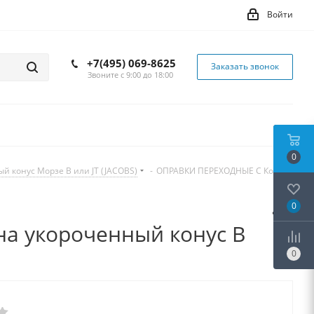
Войти
+7(495) 069-8625
Заказать звонок
Звоните с 9:00 до 18:00
0
 конус Морзе B или JT (JACOBS)
-
ОПРАВКИ ПЕРЕХОДНЫЕ С Конуса
0
а укороченный конус В
0