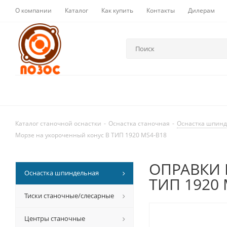
О компании
Каталог
Как купить
Контакты
Дилерам
Каталог станочной оснастки
-
Оснастка станочная
-
Оснастка шпин
Морзе на укороченный конус В ТИП 1920 MS4-B18
ОПРАВКИ П
Оснастка шпиндельная
ТИП 1920 
Тиски станочные/слесарные
Центры станочные