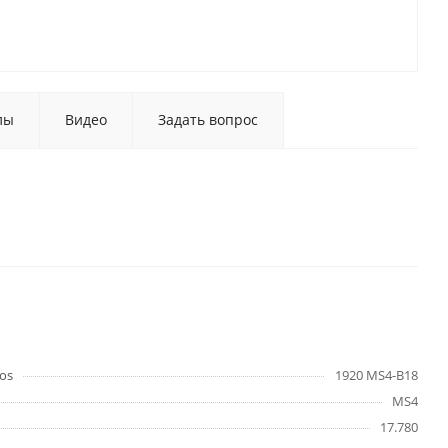
лы
Видео
Задать вопрос
os
1920 MS4-B18
MS4
17.780