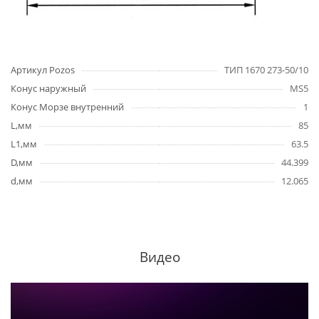
Артикул Pozos
ТИП 1670 273-50/10
Конус наружный
MS5
Конус Морзе внутренний
1
L,мм
85
L1,мм
63.5
D,мм
44.399
d,мм
12.065
Видео