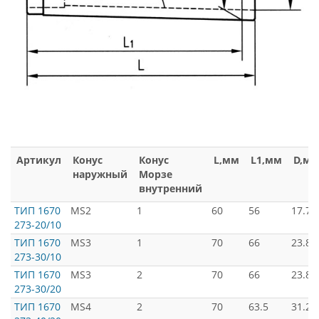
Артикул
Конус
Конус
L,мм
L1,мм
D,м
наружный
Морзе
внутренний
ТИП 1670
MS2
1
60
56
17.78
273-20/10
ТИП 1670
MS3
1
70
66
23.82
273-30/10
ТИП 1670
MS3
2
70
66
23.82
273-30/20
ТИП 1670
MS4
2
70
63.5
31.26