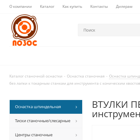
О компании
Каталог
Как купить
Контакты
Дилерам
Каталог станочной оснастки
-
Оснастка станочная
-
Оснастка шпин
без лапки к токарным станкам для инструмента с коническим хвосто
ВТУЛКИ ПЕ
Оснастка шпиндельная
инструмен
Тиски станочные/слесарные
Центры станочные