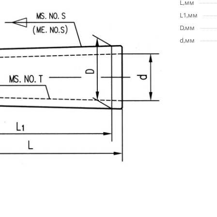
L,мм
L1,мм
D,мм
d,мм