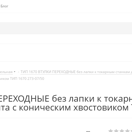
Блог
дельная
-
ТИП 1670 ВТУЛКИ ПЕРЕХОДНЫЕ без лапки к токарным станкам 
виком ТИП 1670 273-07/50
РЕХОДНЫЕ без лапки к токар
та с коническим хвостовиком 