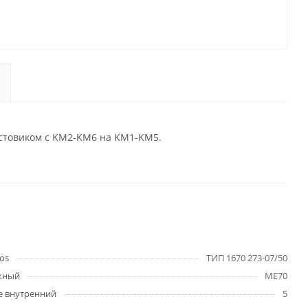
остовиком с KM2-KM6 на KM1-KM5.
os
ТИП 1670 273-07/50
жный
ME70
е внутренний
5