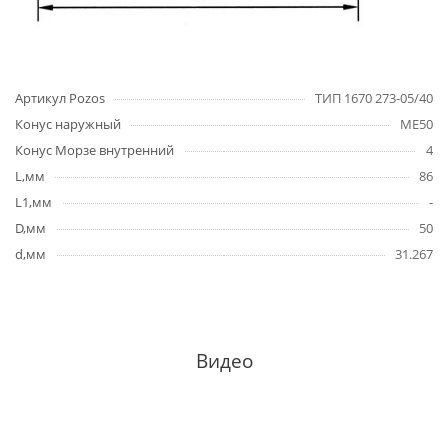
Артикул Pozos
ТИП 1670 273-05/40
Конус наружный
ME50
Конус Морзе внутренний
4
L,мм
86
L1,мм
-
D,мм
50
d,мм
31.267
Видео