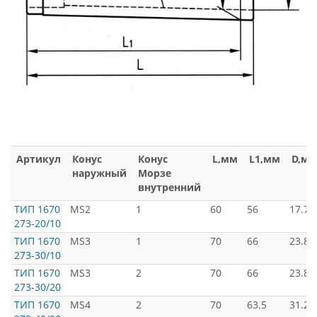
Артикул
Конус
Конус
L,мм
L1,мм
D,м
наружный
Морзе
внутренний
ТИП 1670
MS2
1
60
56
17.78
273-20/10
ТИП 1670
MS3
1
70
66
23.82
273-30/10
ТИП 1670
MS3
2
70
66
23.82
273-30/20
ТИП 1670
MS4
2
70
63.5
31.26