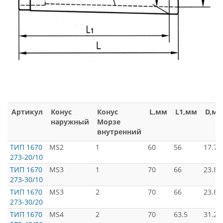
Артикул
Конус
Конус
L,мм
L1,мм
D,м
наружный
Морзе
внутренний
ТИП 1670
MS2
1
60
56
17.78
273-20/10
ТИП 1670
MS3
1
70
66
23.82
273-30/10
ТИП 1670
MS3
2
70
66
23.82
273-30/20
ТИП 1670
MS4
2
70
63.5
31.26