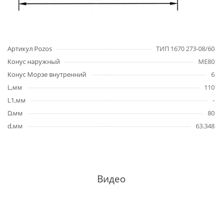
Артикул Pozos
ТИП 1670 273-08/60
Конус наружный
ME80
Конус Морзе внутренний
6
L,мм
110
L1,мм
-
D,мм
80
d,мм
63.348
Видео