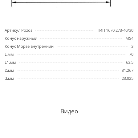
Артикул Pozos
ТИП 1670 273-40/30
Конус наружный
MS4
Конус Морзе внутренний
3
L,мм
70
L1,мм
63.5
D,мм
31.267
d,мм
23.825
Видео