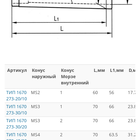
Артикул
Конус
Конус
L,мм
L1,мм
D,м
наружный
Морзе
внутренний
ТИП 1670
MS2
1
60
56
17.78
273-20/10
ТИП 1670
MS3
1
70
66
23.82
273-30/10
ТИП 1670
MS3
2
70
66
23.82
273-30/20
ТИП 1670
MS4
2
70
63.5
31.26