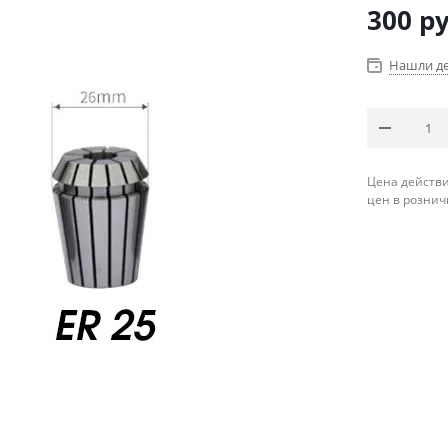
300
ру
Нашли д
Цена действи
цен в рознич