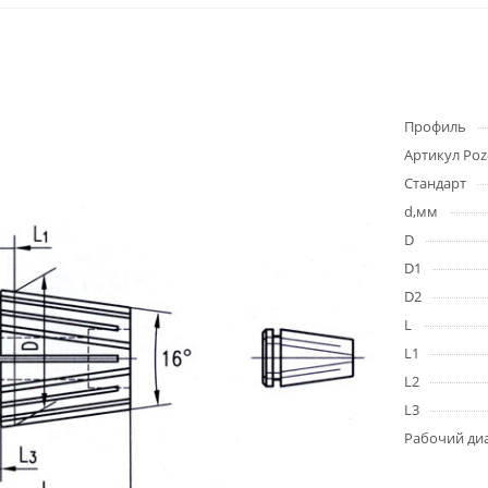
Профиль
Артикул Poz
Стандарт
d,мм
D
D1
D2
L
L1
L2
L3
Рабочий ди