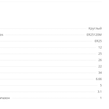
Круглый
os
ER25120M
ER25
12
25
26
22
34
6.66
5
3.1
апазон
1