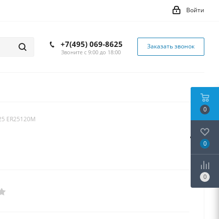
Войти
+7(495) 069-8625
Заказать звонок
Звоните с 9:00 до 18:00
0
25 ER25120M
0
0