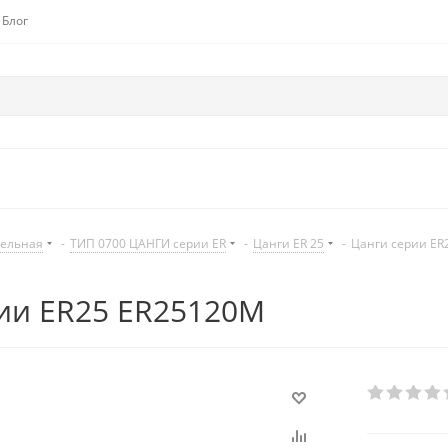
Блог
дельная
-
ТИП 0700 ЦАНГИ серии ER
-
Цанги ER 25
-
Цанги серии ER
ии ER25 ER25120M