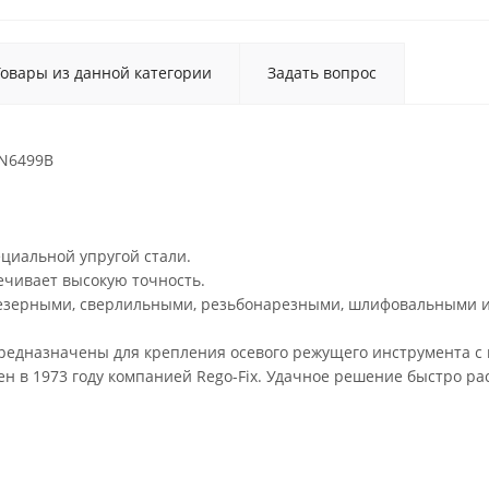
Товары из данной категории
Задать вопрос
IN6499B
ециальной упругой стали.
ечивает высокую точность.
резерными, сверлильными, резьбонарезными, шлифовальными и
предназначены для крепления осевого режущего инструмента с
н в 1973 году компанией Rego-Fix. Удачное решение быстро р