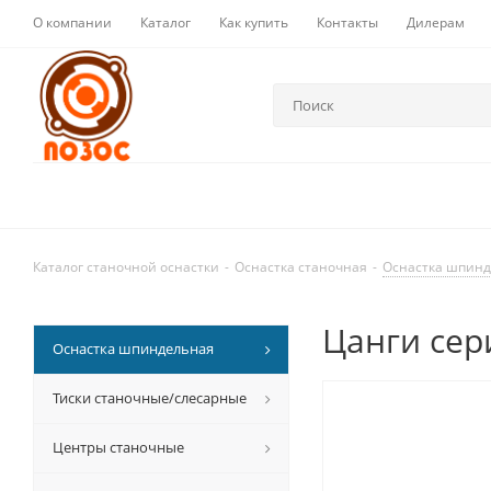
О компании
Каталог
Как купить
Контакты
Дилерам
Каталог станочной оснастки
-
Оснастка станочная
-
Оснастка шпин
Цанги сер
Оснастка шпиндельная
Тиски станочные/слесарные
Центры станочные