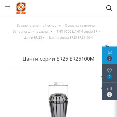
Каталог станочной оснастки
-
Оснастка станочная
-
Оснастка шпиндельная
-
ТИП 0700 ЦАНГИ серии ER
-
Цанги ER 25
-
Цанги серии ER25 ER25100M
Цанги серии ER25 ER25100M
0
0
0