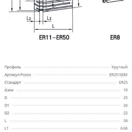
Профиль
Круглый
Артикул Pozos
ER25100M
Стандарт
ER25
d,мм
10
D
25
D1
26
D2
22
L
34
L1
6.66