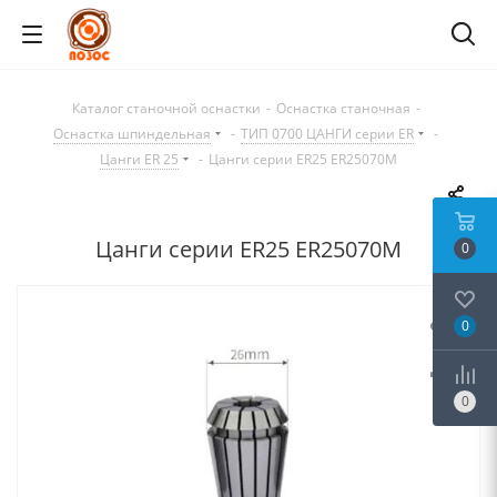
Каталог станочной оснастки
-
Оснастка станочная
-
Оснастка шпиндельная
-
ТИП 0700 ЦАНГИ серии ER
-
Цанги ER 25
-
Цанги серии ER25 ER25070M
Цанги серии ER25 ER25070M
0
0
0