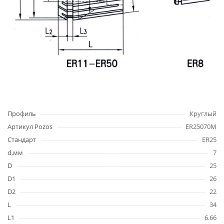
Профиль
Круглый
Артикул Pozos
ER25070M
Стандарт
ER25
d,мм
7
D
25
D1
26
D2
22
L
34
L1
6.66