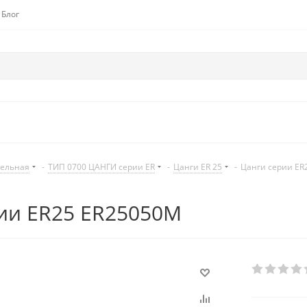
Блог
дельная
-
ТИП 0700 ЦАНГИ серии ER
-
Цанги ER 25
-
Цанги серии ER
ии ER25 ER25050M