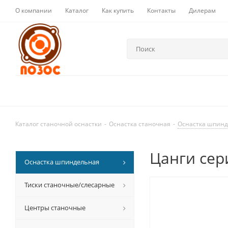
О компании
Каталог
Как купить
Контакты
Дилерам
Каталог станочной оснастки
-
Оснастка станочная
-
Оснастка шпин
Цанги сер
Оснастка шпиндельная
Тиски станочные/слесарные
Центры станочные