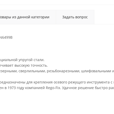
Товары из данной категории
Задать вопрос
IN6499B
ециальной упругой стали.
ечивает высокую точность.
резерными, сверлильными, резьбонарезными, шлифовальными и
предназначены для крепления осевого режущего инструмента с
н в 1973 году компанией Rego-Fix. Удачное решение быстро р