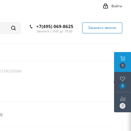
Войти
+7(495) 069-8625
Заказать звонок
Звоните с 9:00 до 18:00
0
25 ER25050M
0
0