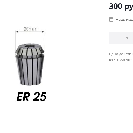
300
ру
Нашли д
Цена действи
цен в рознич