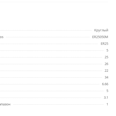
Круглый
os
ER25050M
ER25
5
25
26
22
34
6.66
5
3.1
апазон
1