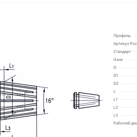
Профиль
Артикул Poz
Стандарт
d,мм
D
D1
D2
L
L1
L2
L3
Рабочий ди