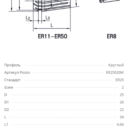
Профиль
Круглый
Артикул Pozos
ER25020M
Стандарт
ER25
d,мм
2
D
25
D1
26
D2
22
L
34
L1
6.66