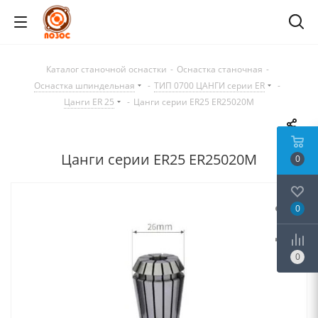
Каталог станочной оснастки
-
Оснастка станочная
-
Оснастка шпиндельная
-
ТИП 0700 ЦАНГИ серии ER
-
Цанги ER 25
-
Цанги серии ER25 ER25020M
Цанги серии ER25 ER25020M
0
0
0