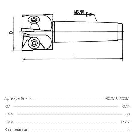
Артикул Pozos
MX/MS4500M
КМ
КМ4
D,мм
50
L,мм
157,7
К-во пластин
4