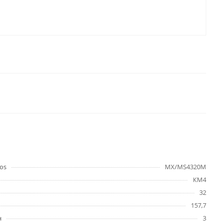
os
MX/MS4320M
КМ4
32
157,7
н
3