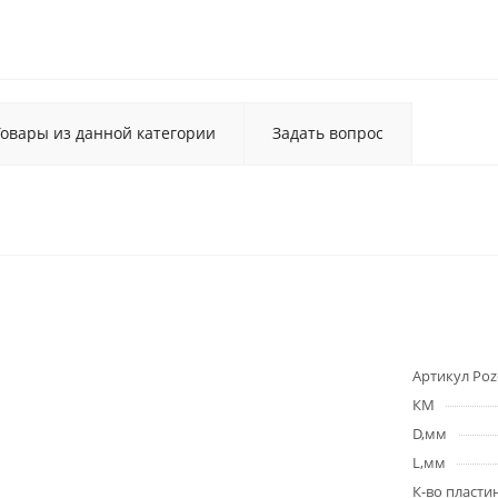
Товары из данной категории
Задать вопрос
Артикул Poz
КМ
D,мм
L,мм
К-во пласти