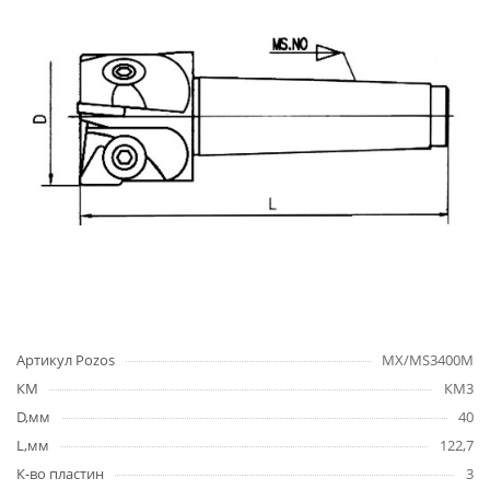
Артикул Pozos
MX/MS3400M
КМ
КМ3
D,мм
40
L,мм
122,7
К-во пластин
3