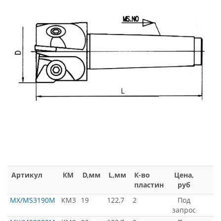
Артикул
КМ
D,мм
L,мм
К-во
Цена,
пластин
руб
MX/MS3190M
КМ3
19
122,7
2
Под
запрос