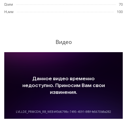
D,мм
70
H,мм
100
Видео