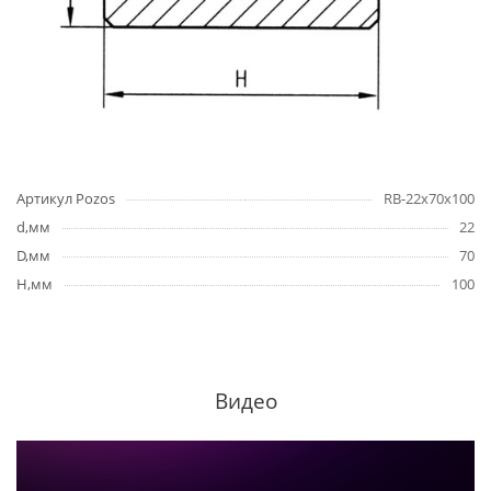
Артикул Pozos
RB-22x70x100
d,мм
22
D,мм
70
H,мм
100
Видео