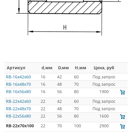
Артикул
d,мм
D,мм
H,мм
Цена, руб
RB-16x42x60
16
42
60
Под запрос
RB-16x48x70
16
48
70
Под запрос
RB-16x56x80
16
56
80
1900
RB-22x42x60
22
42
60
Под запрос
RB-22x48x70
22
48
70
Под запрос
RB-22x56x80
22
56
80
1600
RB-22x70x100
22
70
100
2900