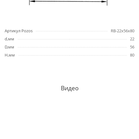
Артикул Pozos
RB-22x56x80
d,мм
22
D,мм
56
H,мм
80
Видео