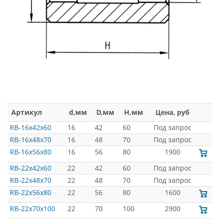
Артикул
d,мм
D,мм
H,мм
Цена, руб
RB-16x42x60
16
42
60
Под запрос
RB-16x48x70
16
48
70
Под запрос
RB-16x56x80
16
56
80
1900
RB-22x42x60
22
42
60
Под запрос
RB-22x48x70
22
48
70
Под запрос
RB-22x56x80
22
56
80
1600
RB-22x70x100
22
70
100
2900