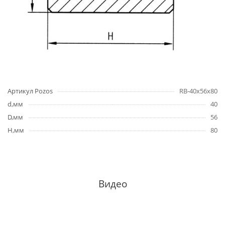
Артикул Pozos
RB-40x56x80
d,мм
40
D,мм
56
H,мм
80
Видео