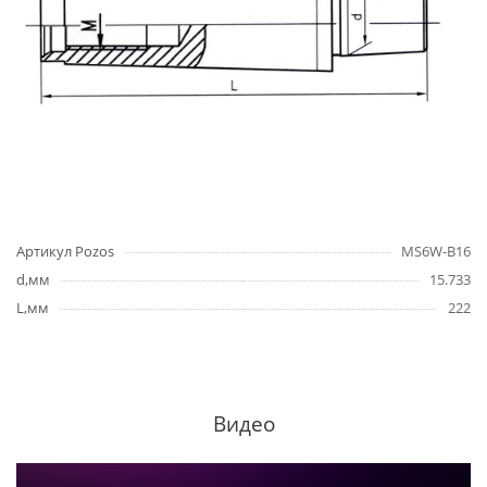
Артикул Pozos
MS6W-B16
d,мм
15.733
L,мм
222
Видео