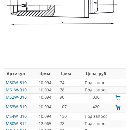
Артикул
d,мм
L,мм
Цена, руб
MS0W-B10
10.094
74
Под запрос
MS1W-B10
10.094
78
Под запрос
MS2W-B10
10.094
90
330
MS3W-B10
10.094
107
420
MS4W-B10
10.094
130
Под запрос
MS0W-B12
12.065
78
Под запрос