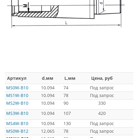
Артикул
d,мм
L,мм
Цена, руб
MS0W-B10
10.094
74
Под запрос
MS1W-B10
10.094
78
Под запрос
MS2W-B10
10.094
90
330
MS3W-B10
10.094
107
420
MS4W-B10
10.094
130
Под запрос
MS0W-B12
12.065
78
Под запрос