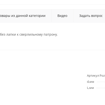
Товары из данной категории
Видео
Задать вопрос
ез лапки к сверлильному патрону.
Артикул Poz
d,мм
L,мм