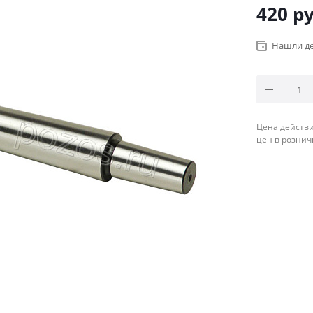
420
ру
Нашли д
Цена действи
цен в рознич