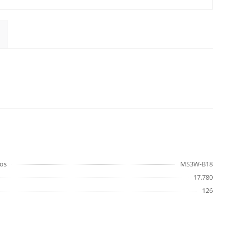
os
MS3W-B18
17.780
126