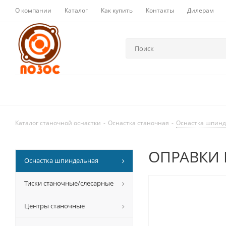
О компании
Каталог
Как купить
Контакты
Дилерам
Каталог станочной оснастки
-
Оснастка станочная
-
Оснастка шпин
ОПРАВКИ 
Оснастка шпиндельная
Тиски станочные/слесарные
Центры станочные