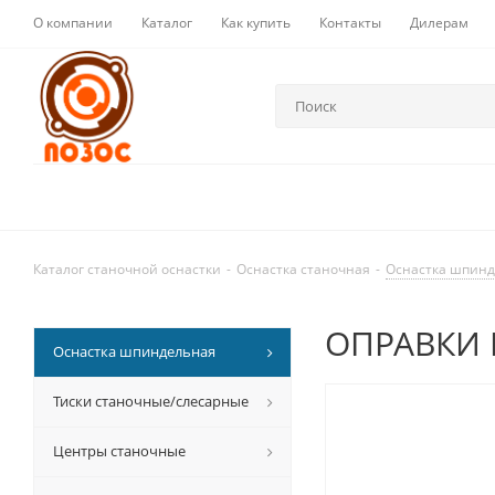
О компании
Каталог
Как купить
Контакты
Дилерам
Каталог станочной оснастки
-
Оснастка станочная
-
Оснастка шпин
ОПРАВКИ 
Оснастка шпиндельная
Тиски станочные/слесарные
Центры станочные