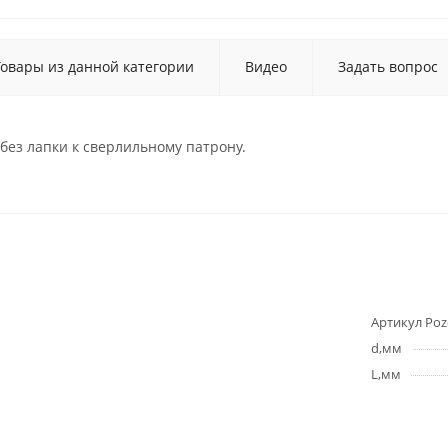
Товары из данной категории
Видео
Задать вопрос
ез лапки к сверлильному патрону.
Артикул Poz
d,мм
L,мм