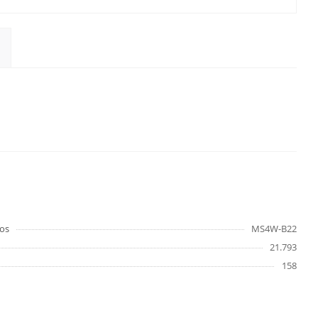
os
MS4W-B22
21.793
158