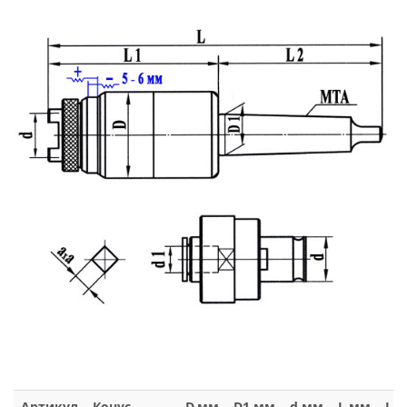
Артикул
Конус
D,мм
D1,мм
d,мм
L,мм
L1