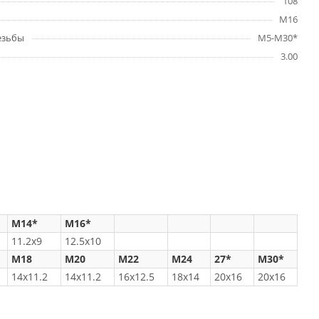
108
M16
езьбы
M5-M30*
3.00
M14*
M16*
11.2x9
12.5x10
M18
M20
M22
M24
27*
M30*
14x11.2
14x11.2
16x12.5
18x14
20x16
20x16