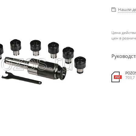
Нашли д
Цена действи
цен в рознич
Руководст
POZO
703,7