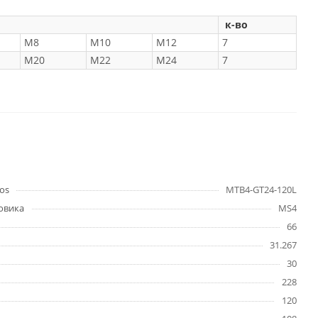
к-во
М8
М10
М12
7
М20
М22
М24
7
os
MTB4-GT24-120L
овика
MS4
66
31.267
30
228
120