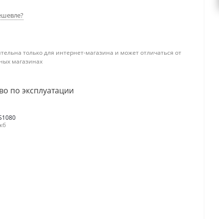
ешевле?
тельна только для интернет-магазина и может отличаться от
ных магазинах
во по эксплуатации
S1080
 кб