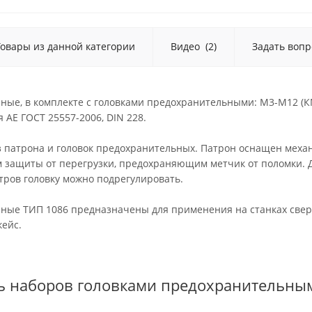
Товары из данной категории
Видео
(2)
Задать вопр
ные, в комплекте с головками предохранительными: М3-М12 (К
 AE ГОСТ 25557-2006, DIN 228.
из патрона и головок предохранительных. Патрон оснащен меха
 защиты от перегрузки, предохраняющим метчик от поломки. 
тров головку можно подрегулировать.
ные ТИП 1086 предназначены для применения на станках сверл
кейс.
ь наборов головками предохранительны