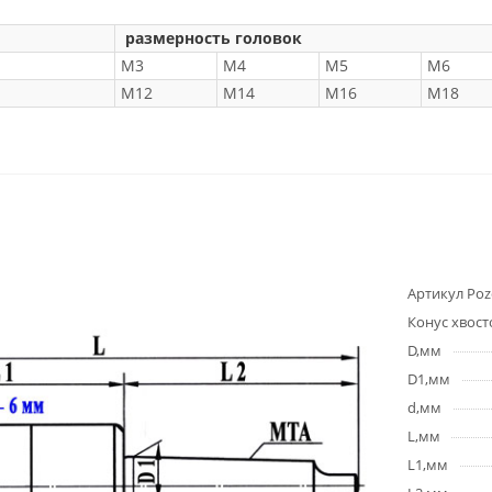
размерность головок
М3
М4
М5
М6
М12
М14
М16
М18
Артикул Poz
Конус хвост
D,мм
D1,мм
d,мм
L,мм
L1,мм