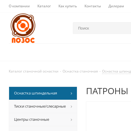
О компании
Каталог
Как купить
Контакты
Дилерам
Каталог станочной оснастки
-
Оснастка станочная
-
Оснастка шпин
ПАТРОНЫ 
Оснастка шпиндельная
Тиски станочные/слесарные
Центры станочные