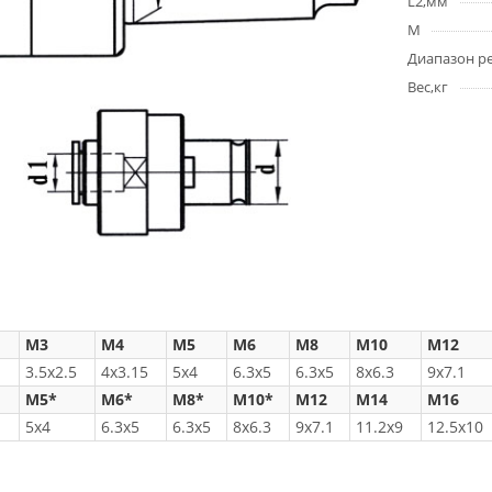
L2,мм
М
Диапазон р
Вес,кг
M3
M4
M5
M6
M8
M10
M12
3.5x2.5
4x3.15
5x4
6.3x5
6.3x5
8x6.3
9x7.1
M5*
M6*
M8*
M10*
M12
M14
M16
5x4
6.3x5
6.3x5
8x6.3
9x7.1
11.2x9
12.5x10