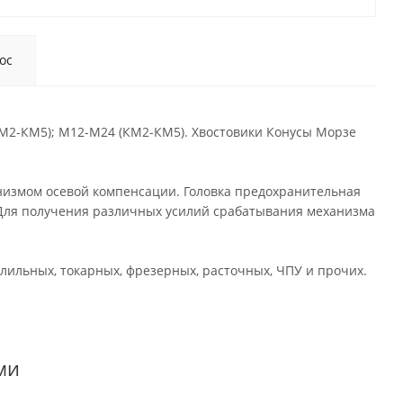
ос
М2-КМ5); М12-М24 (КМ2-КМ5). Хвостовики Конусы Морзе
низмом осевой компенсации. Головка предохранительная
Для получения различных усилий срабатывания механизма
ильных, токарных, фрезерных, расточных, ЧПУ и прочих.
ми