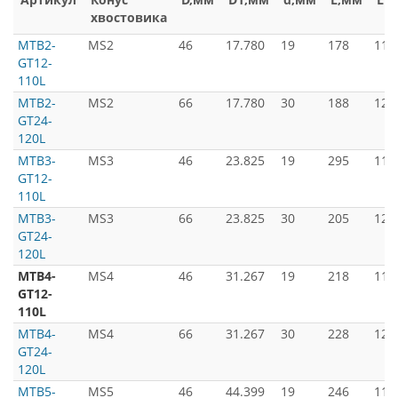
хвостовика
MTB2-
MS2
46
17.780
19
178
110
GT12-
110L
MTB2-
MS2
66
17.780
30
188
120
GT24-
120L
MTB3-
MS3
46
23.825
19
295
110
GT12-
110L
MTB3-
MS3
66
23.825
30
205
120
GT24-
120L
MTB4-
MS4
46
31.267
19
218
110
GT12-
110L
MTB4-
MS4
66
31.267
30
228
120
GT24-
120L
MTB5-
MS5
46
44.399
19
246
110