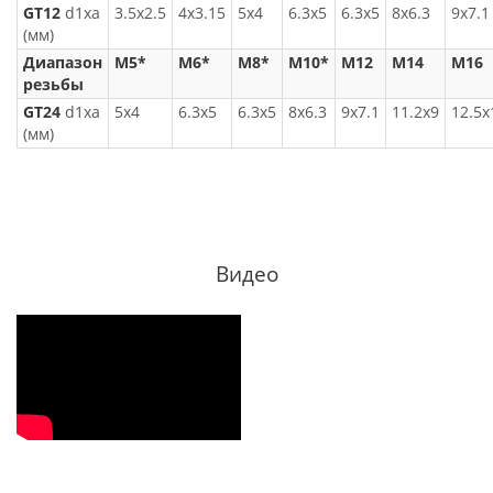
GT12
d1xa
3.5x2.5
4x3.15
5x4
6.3x5
6.3x5
8x6.3
9x7.1
(мм)
Диапазон
M5*
M6*
M8*
M10*
M12
M14
M16
резьбы
GT24
d1xa
5x4
6.3x5
6.3x5
8x6.3
9x7.1
11.2x9
12.5x
(мм)
Видео