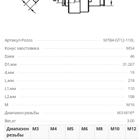
Артикул Pozos
MTB4-GT12-110L
Конус хвостовика
MS4
D,мм
46
D1,мм
31.267
d,мм
19
L,мм
218
L1,мм
110
L2,мм
108
М
M16
Диапазон резьбы
M3-M16*
Вес,кг
3.00
Диапазон
M3
M4
M5
M6
M8
M10
M12
резьбы