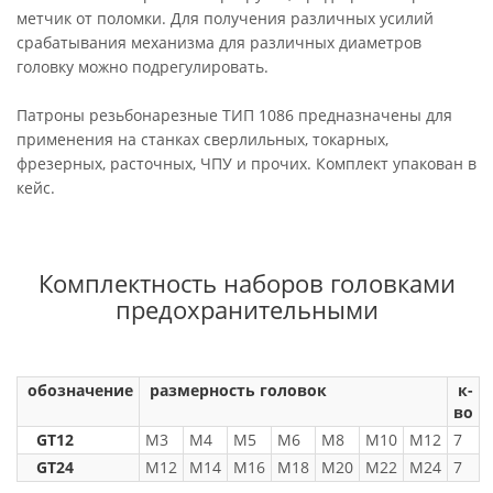
метчик от поломки. Для получения различных усилий
срабатывания механизма для различных диаметров
головку можно подрегулировать.
Патроны резьбонарезные ТИП 1086 предназначены для
применения на станках сверлильных, токарных,
фрезерных, расточных, ЧПУ и прочих. Комплект упакован в
кейс.
Комплектность наборов головками
предохранительными
обозначение
размерность головок
к-
во
GT12
М3
М4
М5
М6
М8
М10
М12
7
GT24
М12
М14
М16
М18
М20
М22
М24
7