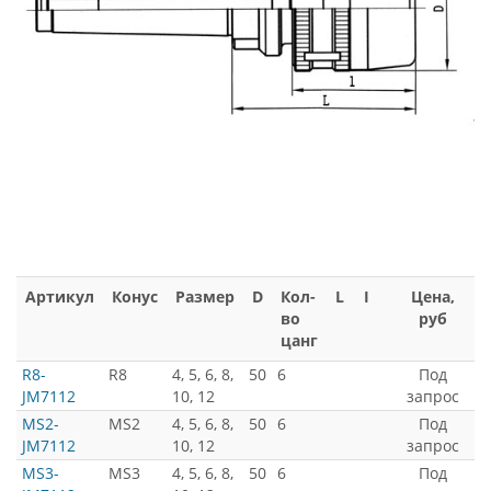
Артикул
Конус
Размер
D
Кол-
L
I
Цена,
во
руб
цанг
R8-
R8
4, 5, 6, 8,
50
6
Под
JM7112
10, 12
запрос
MS2-
MS2
4, 5, 6, 8,
50
6
Под
JM7112
10, 12
запрос
MS3-
MS3
4, 5, 6, 8,
50
6
Под