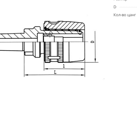
D
Кол-во цанг