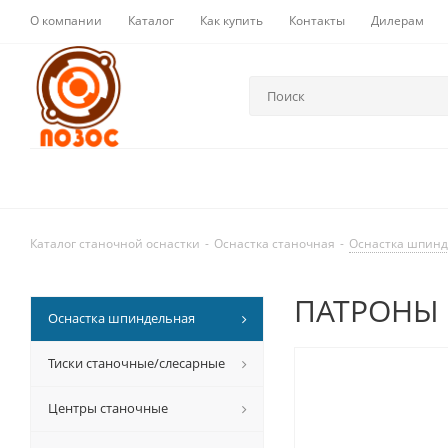
О компании
Каталог
Как купить
Контакты
Дилерам
Каталог станочной оснастки
-
Оснастка станочная
-
Оснастка шпин
ПАТРОНЫ 
Оснастка шпиндельная
Тиски станочные/слесарные
Центры станочные