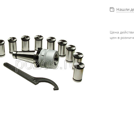
Нашли д
Цена действи
цен в рознич