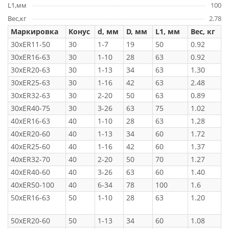
L1,мм
100
Вес,кг
2.78
Маркировка
Конус
d, мм
D, мм
L1, мм
Вес, кг
30xER11-50
30
1-7
19
50
0.92
30xER16-63
30
1-10
28
63
0.92
30xER20-63
30
1-13
34
63
1.30
30xER25-63
30
1-16
42
63
2.48
30xER32-63
30
2-20
50
63
0.89
30xER40-75
30
3-26
63
75
1.02
40xER16-63
40
1-10
28
63
1.28
40xER20-60
40
1-13
34
60
1.72
40xER25-60
40
1-16
42
60
1.37
40xER32-70
40
2-20
50
70
1.27
40xER40-60
40
3-26
63
60
1.40
40xER50-100
40
6-34
78
100
1.6
50xER16-63
50
1-10
28
63
1.20
50xER20-60
50
1-13
34
60
1.08