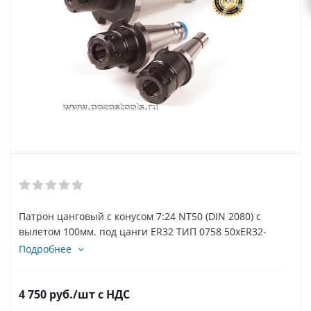
Патрон цанговый с конусом 7:24 NT50 (DIN 2080) с
вылетом 100мм. под цанги ER32 ТИП 0758 50xER32-
100
Подробнее
4 750
руб.
/шт
с НДС