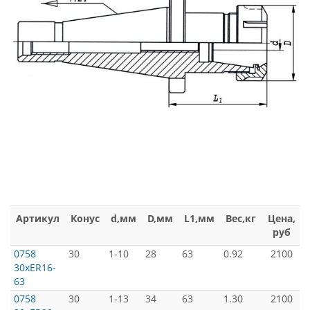
Артикул
Конус
d,мм
D,мм
L1,мм
Вес,кг
Цена,
руб
0758
30
1-10
28
63
0.92
2100
30xER16-
63
0758
30
1-13
34
63
1.30
2100