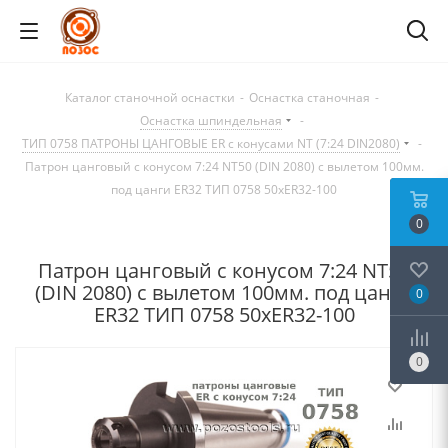
Каталог станочной оснастки
-
Оснастка станочная
-
Оснастка шпиндельная
-
ТИП 0758 ПАТРОНЫ ЦАНГОВЫЕ ER с конусами NT (7:24 DIN2080)
-
Патрон цанговый с конусом 7:24 NT50 (DIN 2080) с вылетом 100мм.
под цанги ER32 ТИП 0758 50xER32-100
0
Патрон цанговый с конусом 7:24 NT50
(DIN 2080) с вылетом 100мм. под цанги
0
ER32 ТИП 0758 50xER32-100
0