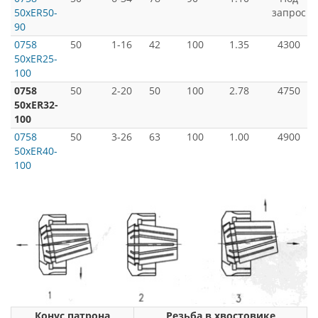
50xER50-
запрос
90
0758
50
1-16
42
100
1.35
4300
50xER25-
100
0758
50
2-20
50
100
2.78
4750
50xER32-
100
0758
50
3-26
63
100
1.00
4900
50xER40-
100
Конус патрона
Резьба в хвостовике