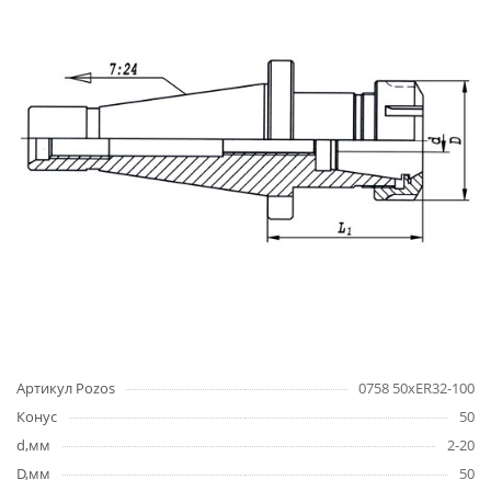
Артикул Pozos
0758 50xER32-100
Конус
50
d,мм
2-20
D,мм
50