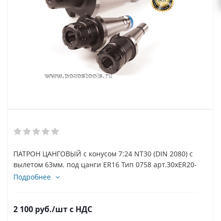
ПАТРОН ЦАНГОВЫЙ с конусом 7:24 NT30 (DIN 2080) с
вылетом 63мм. под цанги ER16 Тип 0758 арт.30xER20-
63
Подробнее
2 100
руб.
/шт
с НДС