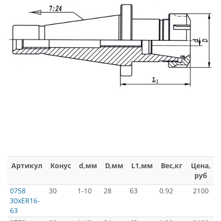
Артикул
Конус
d,мм
D,мм
L1,мм
Вес,кг
Цена,
руб
0758
30
1-10
28
63
0.92
2100
30xER16-
63