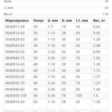
D,мм
34
L1,мм
63
Вес,кг
1.30
Маркировка
Конус
d, мм
D, мм
L1, мм
Вес, кг
30xER11-50
30
1-7
19
50
0.92
30xER16-63
30
1-10
28
63
0.92
30xER20-63
30
1-13
34
63
1.30
30xER25-63
30
1-16
42
63
2.48
30xER32-63
30
2-20
50
63
0.89
30xER40-75
30
3-26
63
75
1.02
40xER16-63
40
1-10
28
63
1.28
40xER20-60
40
1-13
34
60
1.72
40xER25-60
40
1-16
42
60
1.37
40xER32-70
40
2-20
50
70
1.27
40xER40-60
40
3-26
63
60
1.40
40xER50-100
40
6-34
78
100
1.6
50xER16-63
50
1-10
28
63
1.20