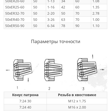
50xER20-60
50
1-13
34
60
1.08
50xER25-60
50
1-16
42
60
1.35
50xER32-70
50
2-20
50
70
2.78
50xER40-70
50
3-26
63
70
1.00
50xER50-90
50
6-34
78
90
1.10
Параметры точности
Конус патрона
Резьба в хвостовике
7:24 30
M12 x 1.75
7:24 40
M16 x 2.00