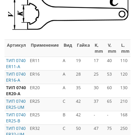
Артикул
Применение
Вид
Гайка
K,
V,
L,
mm
mm
mm
ТИП 0740
ER11
A
19
17
40
110
-
ER11-A
ТИП 0740
ER16
A
28
25
53
120
-
ER16-A
ТИП 0740
ER20
A
35
30
60
130
-
ER20-A
ТИП 0740
ER25
C
42
37
65
210
-
ER25-UM
ТИП 0740
ER25
В
42
-
-
168
-
ER25-В
ТИП 0740
ER32
C
50
47
75
250
-
ER32-UM