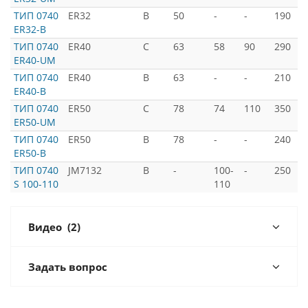
ТИП 0740
ER32
B
50
-
-
190
-
ER32-B
ТИП 0740
ER40
C
63
58
90
290
-
ER40-UM
ТИП 0740
ER40
В
63
-
-
210
-
ER40-B
ТИП 0740
ER50
C
78
74
110
350
-
ER50-UM
ТИП 0740
ER50
В
78
-
-
240
-
ER50-В
ТИП 0740
JM7132
B
-
100-
-
250
-
S 100-110
110
Видео
(2)
Задать вопрос