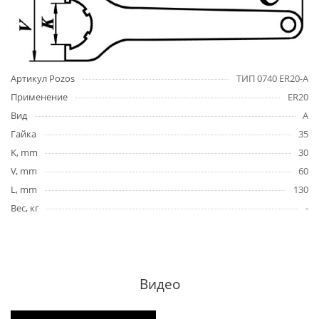
Артикул Pozos
ТИП 0740 ER20-A
Применение
ER20
Вид
A
Гайка
35
K, mm
30
V, mm
60
L, mm
130
Вес, кг
-
Видео