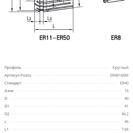
Профиль
Круглый
Артикул Pozos
ER40160M
Стандарт
ER40
d,мм
16
D
40
D1
41
D2
36.2
L
46
L1
7.66