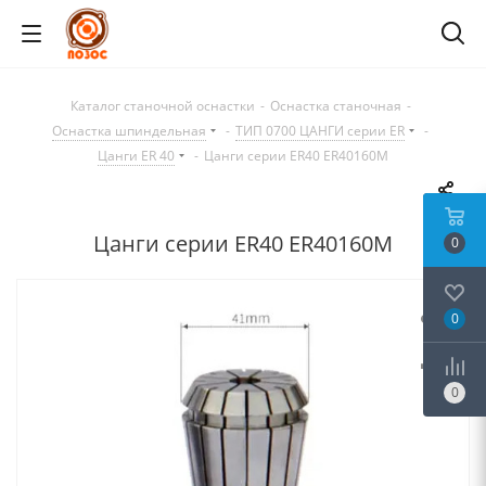
Каталог станочной оснастки
-
Оснастка станочная
-
Оснастка шпиндельная
-
ТИП 0700 ЦАНГИ серии ER
-
Цанги ER 40
-
Цанги серии ER40 ER40160M
Цанги серии ER40 ER40160M
0
0
0