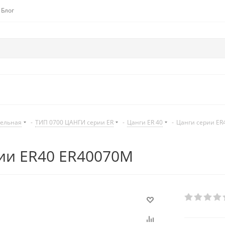
Блог
дельная
-
ТИП 0700 ЦАНГИ серии ER
-
Цанги ER 40
-
Цанги серии ER
ии ER40 ER40070M