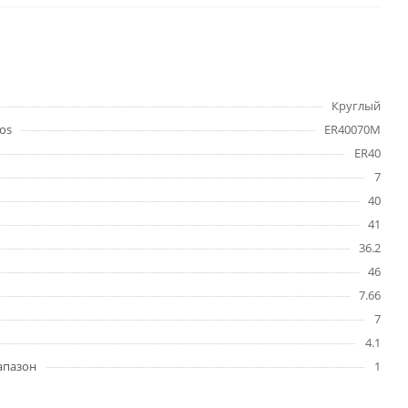
Круглый
os
ER40070M
ER40
7
40
41
36.2
46
7.66
7
4.1
апазон
1