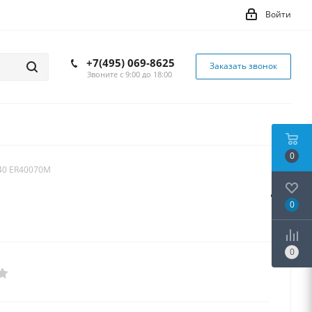
Войти
+7(495) 069-8625
Заказать звонок
Звоните с 9:00 до 18:00
0
40 ER40070M
0
0