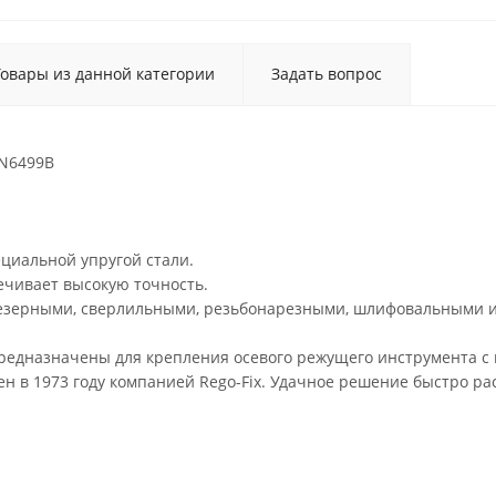
Товары из данной категории
Задать вопрос
IN6499B
ециальной упругой стали.
ечивает высокую точность.
резерными, сверлильными, резьбонарезными, шлифовальными и
предназначены для крепления осевого режущего инструмента с
н в 1973 году компанией Rego-Fix. Удачное решение быстро р