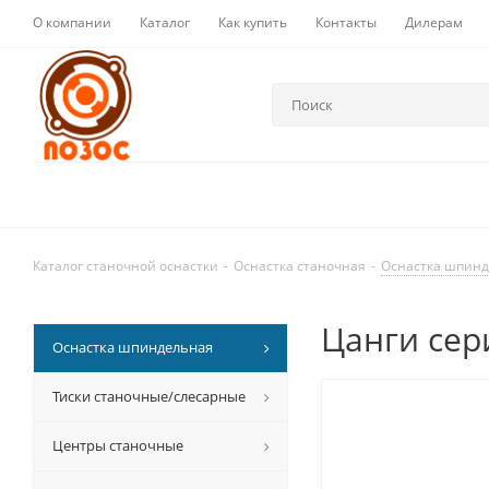
О компании
Каталог
Как купить
Контакты
Дилерам
Каталог станочной оснастки
-
Оснастка станочная
-
Оснастка шпин
Цанги сер
Оснастка шпиндельная
Тиски станочные/слесарные
Центры станочные