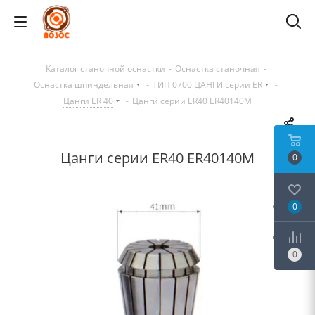
Каталог станочной оснастки
-
Оснастка станочная
-
Оснастка шпиндельная
-
ТИП 0700 ЦАНГИ серии ER
-
Цанги ER 40
-
Цанги серии ER40 ER40140M
Цанги серии ER40 ER40140M
0
0
0