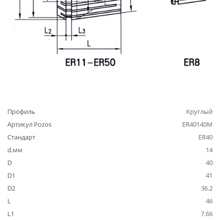
Профиль
Круглый
Артикул Pozos
ER40140M
Стандарт
ER40
d,мм
14
D
40
D1
41
D2
36.2
L
46
L1
7.66