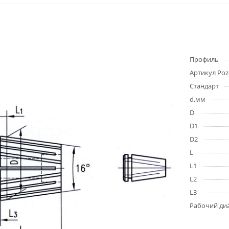
Профиль
Артикул Poz
Стандарт
d,мм
D
D1
D2
L
L1
L2
L3
Рабочий ди