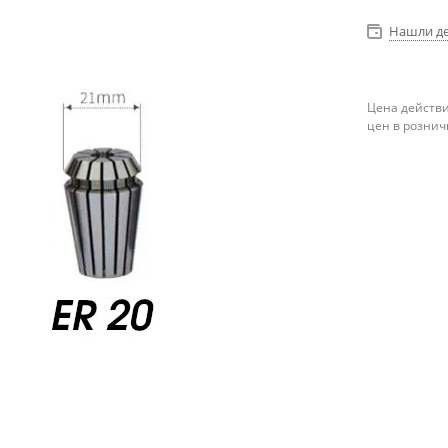
Нашли д
Цена действи
цен в рознич