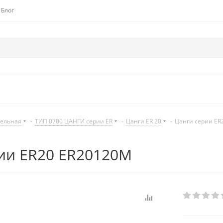
Блог
дельная
-
ТИП 0700 ЦАНГИ серии ER
-
Цанги ER 20
-
Цанги серии ER
ии ER20 ER20120M