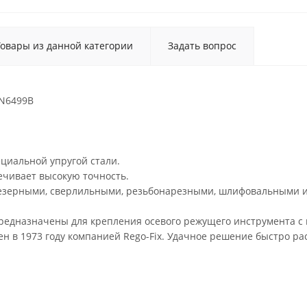
Товары из данной категории
Задать вопрос
IN6499B
ециальной упругой стали.
ечивает высокую точность.
резерными, сверлильными, резьбонарезными, шлифовальными и
предназначены для крепления осевого режущего инструмента с
н в 1973 году компанией Rego-Fix. Удачное решение быстро р