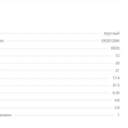
Круглый
os
ER20120M
ER20
12
20
21
17.4
31.5
6.36
4.8
2.8
апазон
1