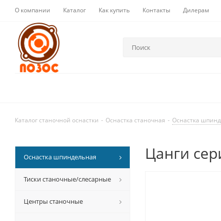
О компании
Каталог
Как купить
Контакты
Дилерам
Каталог станочной оснастки
-
Оснастка станочная
-
Оснастка шпин
Цанги сер
Оснастка шпиндельная
Тиски станочные/слесарные
Центры станочные