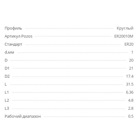
Профиль
Круглый
Артикул Pozos
ER20010M
Стандарт
ER20
d,мм
1
D
20
D1
21
D2
17.4
L
31.5
L1
6.36
L2
4.8
L3
2.8
Рабочий диапазон
0.5