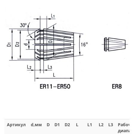
Артикул
d,мм
D
D1
D2
L
L1
L2
L3
Рабоч
диапаз