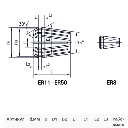
Артикул
d,мм
D
D1
D2
L
L1
L2
L3
Рабоч
диапаз