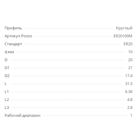
Профиль
Круглый
Артикул Pozos
ER20100M
Стандарт
ER20
d,мм
10
D
20
D1
21
D2
17.4
L
31.5
L1
6.36
L2
4.8
L3
2.8
Рабочий диапазон
1