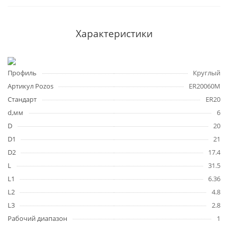
Характеристики
Профиль
Круглый
Артикул Pozos
ER20060M
Стандарт
ER20
d,мм
6
D
20
D1
21
D2
17.4
L
31.5
L1
6.36
L2
4.8
L3
2.8
Рабочий диапазон
1