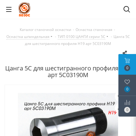
Каталог станочной оснастки
-
Оснастка станочная
-
Оснастка шпиндельная
-
ТИП 0100 ЦАНГИ серии 5C
-
Цанга 5С
для шестигранного профиля H19 арт 5C03190M
Цанга 5С для шестигранного профиля H19
0
арт 5C03190M
0
0