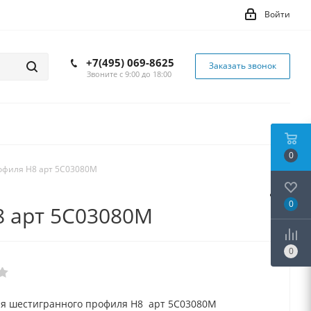
Войти
+7(495) 069-8625
Заказать звонок
Звоните с 9:00 до 18:00
0
офиля H8 арт 5C03080M
0
8 арт 5C03080M
0
ля шестигранного профиля H8 арт 5C03080M