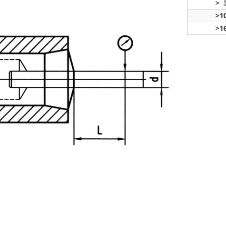
> 3
>10
>16