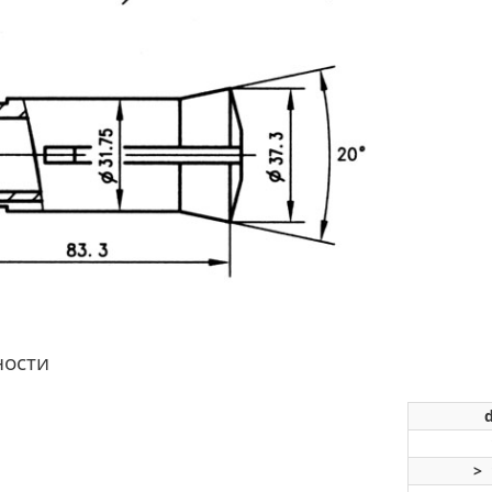
ности
d
1.
> 