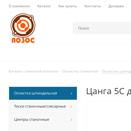
О компании
Каталог
Как купить
Контакты
Дилерам
Каталог станочной оснастки
-
Оснастка станочная
-
Оснастка шпин
Цанга 5С 
Оснастка шпиндельная
Тиски станочные/слесарные
Центры станочные