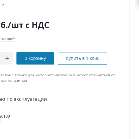
б.
/шт
с НДС
ешевле?
В корзину
Купить в 1 клик
тельна только для интернет-магазина и может отличаться от
ных магазинах
во по эксплуатации
S0100
б