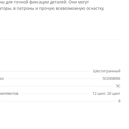
 для точной фиксации деталей. Они могут
саторы, в патроны и прочую всевозможную оснастку,
Шестигранный
os
5C03080M
5C
омплектов
12 цанг, 20 цанг
8