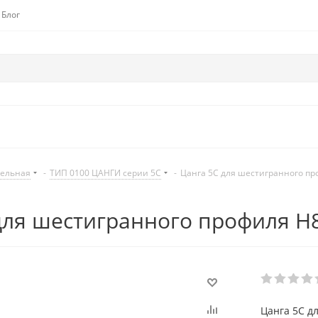
Блог
дельная
-
ТИП 0100 ЦАНГИ серии 5C
-
Цанга 5С для шестигранного пр
для шестигранного профиля H
Цанга 5С д