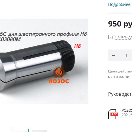
Подробнее
950
ру
Нашли д
Цена действи
цен в рознич
Руководст
POZO
202 к