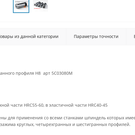
Товары из данной категории
Параметры точности
ранного профиля H8 арт 5C03080M
ежной части HRC55-60, в эластичной части HRC40-45
ены для применения со всеми станками шпиндель которых имее
 зажима круглых, четырехгранных и шестигранных профилей.