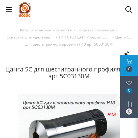
Каталог станочной оснастки
-
Оснастка станочная
-
Оснастка шпиндельная
-
ТИП 0100 ЦАНГИ серии 5C
-
Цанга 5С
для шестигранного профиля H13 арт 5C03130M
Цанга 5С для шестигранного профиля H13
0
арт 5C03130M
0
0