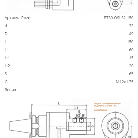
Артикул Pozos
BT30-OSL32-150
d
32
D
49
L
150
L1
60
H1
15
H2
20
S
65
G
M12x1.75
Вес.,кг.
-