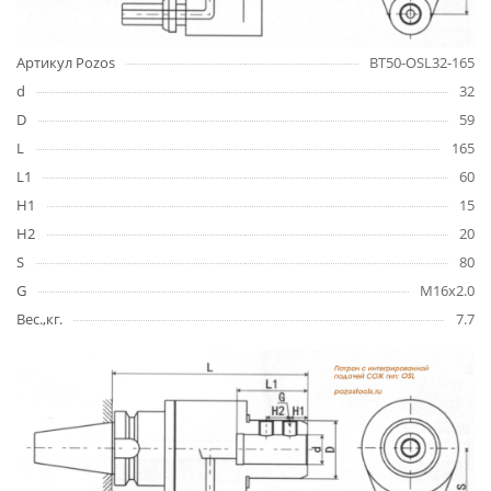
Артикул Pozos
BT50-OSL32-165
d
32
D
59
L
165
L1
60
H1
15
H2
20
S
80
G
M16x2.0
Вес.,кг.
7.7