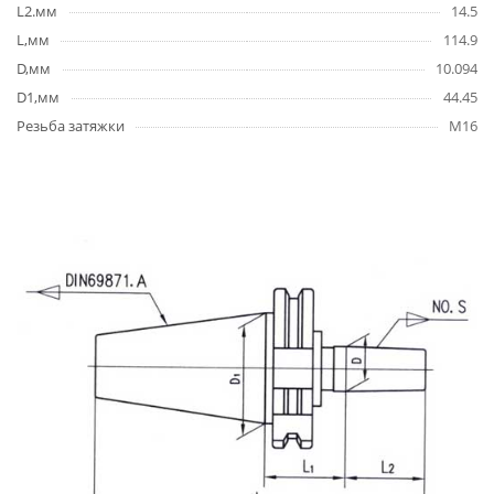
L2.мм
14.5
L,мм
114.9
D,мм
10.094
D1,мм
44.45
Резьба затяжки
M16