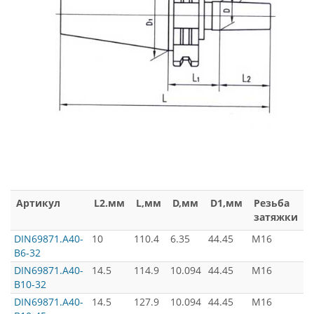
Артикул
L2.мм
L,мм
D,мм
D1,мм
Резьба
затяжки
DIN69871.А40-
10
110.4
6.35
44.45
M16
B6-32
з
DIN69871.А40-
14.5
114.9
10.094
44.45
M16
B10-32
з
DIN69871.А40-
14.5
127.9
10.094
44.45
M16