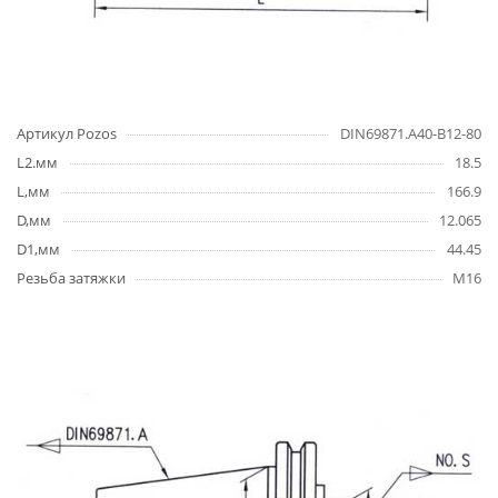
Артикул Pozos
DIN69871.А40-B12-80
L2.мм
18.5
L,мм
166.9
D,мм
12.065
D1,мм
44.45
Резьба затяжки
M16