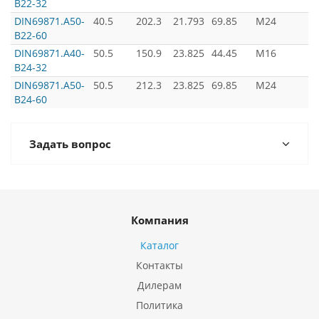
B22-32
DIN69871.А50-
40.5
202.3
21.793
69.85
M24
B22-60
DIN69871.А40-
50.5
150.9
23.825
44.45
M16
B24-32
з
DIN69871.А50-
50.5
212.3
23.825
69.85
M24
B24-60
з
Задать вопрос
Компания
Каталог
Контакты
Дилерам
Политика